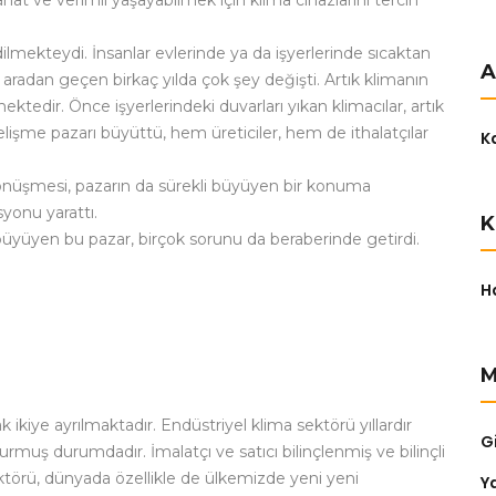
t ve verimli yaşayabilmek için klima cihazlarını tercih
dilmekteydi. İnsanlar evlerinde ya da işyerlerinde sıcaktan
A
radan geçen birkaç yılda çok şey değişti. Artık klimanın
tedir. Önce işyerlerindeki duvarları yıkan klimacılar, artık
elişme pazarı büyüttü, hem üreticiler, hem de ithalatçılar
K
dönüşmesi, pazarın da sürekli büyüyen bir konuma
yonu yarattı.
K
yüyen bu pazar, birçok sorunu da beraberinde getirdi.
H
M
 ikiye ayrılmaktadır. Endüstriyel klima sektörü yıllardır
Gi
turmuş durumdadır. İmalatçı ve satıcı bilinçlenmiş ve bilinçli
ektörü, dünyada özellikle de ülkemizde yeni yeni
Y