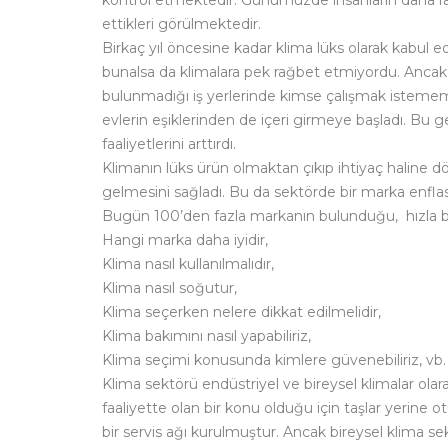
kontrol etmektedir. Günümüzde insanların daha raha
ettikleri görülmektedir.
Birkaç yıl öncesine kadar klima lüks olarak kabul e
bunalsa da klimalara pek rağbet etmiyordu. Ancak a
bulunmadığı iş yerlerinde kimse çalışmak istememek
evlerin eşiklerinden de içeri girmeye başladı. Bu g
faaliyetlerini arttırdı.
Klimanın lüks ürün olmaktan çıkıp ihtiyaç haline 
gelmesini sağladı. Bu da sektörde bir marka enflas
Bugün 100’den fazla markanın bulunduğu, hızla bü
Hangi marka daha iyidir,
Klima nasıl kullanılmalıdır,
Klima nasıl soğutur,
Klima seçerken nelere dikkat edilmelidir,
Klima bakımını nasıl yapabiliriz,
Klima seçimi konusunda kimlere güvenebiliriz, vb.
Klima sektörü endüstriyel ve bireysel klimalar olarak
faaliyette olan bir konu olduğu için taşlar yerine o
bir servis ağı kurulmuştur. Ancak bireysel klima s