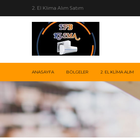
2. El Klima Alım Satım
ANASAYFA
BÖLGELER
2. EL KLIMA ALIM