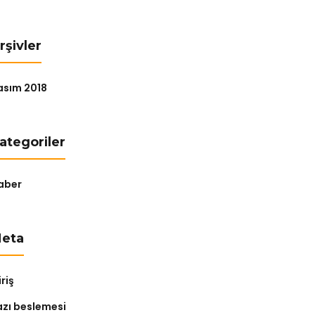
rşivler
asım 2018
ategoriler
aber
eta
riş
azı beslemesi