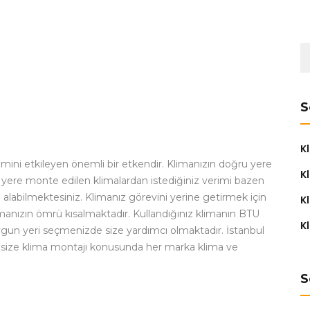
A
S
K
ini etkileyen önemli bir etkendir. Klimanızın doğru yere
Kl
yere monte edilen klimalardan istediğiniz verimi bazen
 alabilmektesiniz. Klimanız görevini yerine getirmek için
K
limanızın ömrü kısalmaktadır. Kullandığınız klimanın BTU
Kl
un yeri seçmenizde size yardımcı olmaktadır. İstanbul
 size klima montajı konusunda her marka klima ve
S