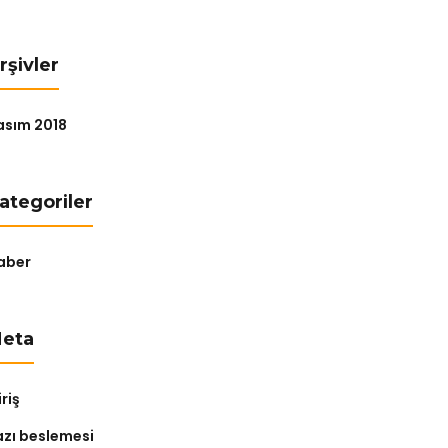
rşivler
asım 2018
ategoriler
aber
eta
riş
azı beslemesi