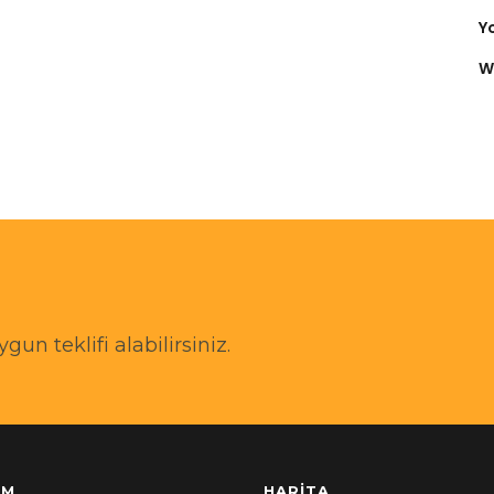
Y
W
n teklifi alabilirsiniz.
IM
HARITA