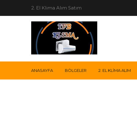
2. El Klima Alım Satım
ANASAYFA
BÖLGELER
2. EL KLIMA ALIM