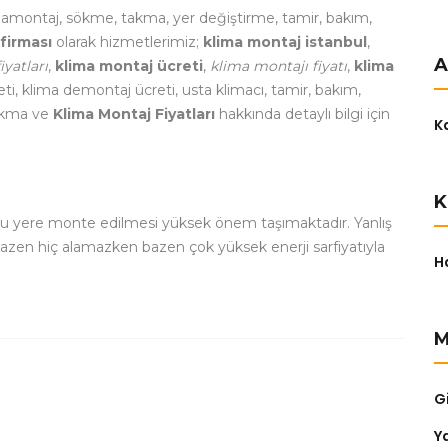
limamontaj, sökme, takma, yer değiştirme, tamir, bakım,
firması
olarak hizmetlerimiz;
klima montaj istanbul
,
A
yatları
,
klima montaj ücreti
,
klima montajı fiyatı
,
klima
ti, klima demontaj ücreti, usta klimacı, tamir, bakım,
takma ve
Klima Montaj Fiyatları
hakkında detaylı bilgi için
K
K
ru yere monte edilmesi yüksek önem taşımaktadır. Yanlış
bazen hiç alamazken bazen çok yüksek enerji sarfiyatıyla
H
M
Gi
Y