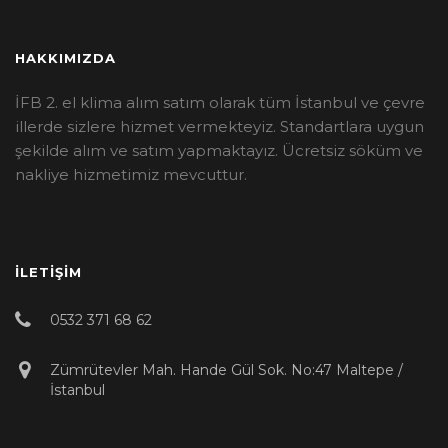
HAKKIMIZDA
İFB 2. el klima alım satım olarak tüm İstanbul ve çevre
illerde sizlere hizmet vermekteyiz. Standartlara uygun
şekilde alım ve satım yapmaktayız. Ücretsiz söküm ve
nakliye hizmetimiz mevcuttur.
İLETIŞIM
0532 371 68 62
Zümrütevler Mah. Hande Gül Sok. No:47 Maltepe /
İstanbul