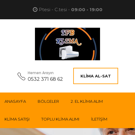
Ptesi - C.tesi -
09:00 - 19:00
Hemen Arayın
KLIMA AL-SAT
0532 371 68 62
ANASAYFA
BÖLGELER
2. EL KLIMA ALIM
KLIMA SATIŞI
TOPLU KLIMA ALIMI
İLETIŞIM